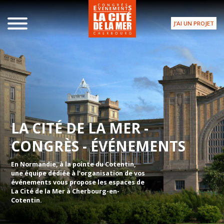
J’AI UN PROJET
LA CITÉ DE LA MER -
CONGRÈS - ÉVÉNEMENTS
En Normandie, à la pointe du Cotentin,
une équipe dédiée à l’organisation de vos
événements vous propose les espaces de
La Cité de la Mer à Cherbourg-en-
Cotentin.