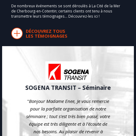
De nombreux événements se sont déroulés à La Cité de la Mer
de Cherbourg-en-Cotentin; certains clients ont tenu à nous
transmettre leurs témoignages… Découvrez-les ici !
DÉCOUVREZ TOUS
LES TÉMOIGNAGES
SOGENA TRANSIT – Séminaire
"
Bonjour Madame Enee,
Je vous remercie
pour la parfaite organisation de notre
séminaire ; tout s’est très bien passé, votre
équipe est très diligente et à l’écoute de
nos besoins.
Au plaisir de revenir à