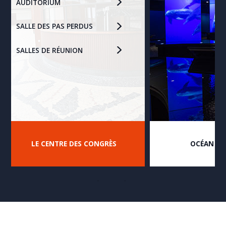
AUDITORIUM
SALLE DES PAS PERDUS
SALLES DE RÉUNION
LE CENTRE DES CONGRÈS
OCÉAN DU
prev
next