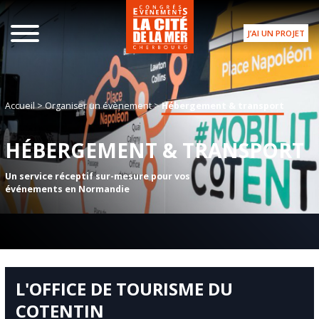
J’AI UN PROJET
Accueil
>
Organiser un évènement
>
Hébergement & transport
HÉBERGEMENT & TRANSPORT
Un service réceptif sur-mesure pour vos
événements en Normandie
L'OFFICE DE TOURISME DU
COTENTIN