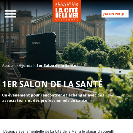
J’AI UN PROJET
Accueil
>
Agenda
>
1er Salon de la Santé
1ER SALON DE LA SANTÉ
Un événement pour rencontrer et échanger avec des
associations et des professionnels de santé
L’équipe événementielle
de
La Cité de la Mer
a le plaisir d’accueillir