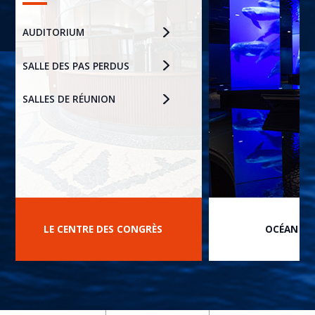
AUDITORIUM
SALLE DES PAS PERDUS
SALLES DE RÉUNION
LE CENTRE DES CONGRÈS
OCÉAN DU
prev
next