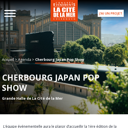
J’AI UN PROJET
Accueil
>
Agenda
>
Cherbourg Japan Pop Show
CHERBOURG JAPAN POP
SHOW
Grande Halle de La Cité de la Mer
L’équipe événementielle
aura le plaisir d’accueillir la 1ère édition de la