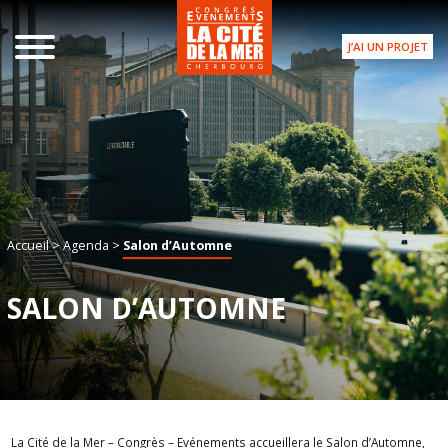
J’AI UN PROJET
Accueil
>
Agenda
>
Salon d’Automne
SALON D’AUTOMNE
La Cité de la Mer – Congrès – Evénements
accueillera le Salon d’Automne,