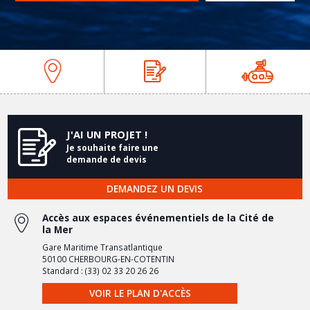
prev
next
J'AI UN PROJET !
Je souhaite faire une
demande de devis
DEMANDEZ UN DEVIS
Accès aux espaces événementiels de la Cité de
la Mer
Gare Maritime Transatlantique
50100 CHERBOURG-EN-COTENTIN
Standard : (33) 02 33 20 26 26
VOIR LE PLAN D'ACCÈS