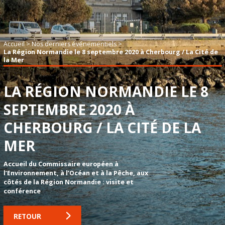
Accueil
>
Nos derniers événementiels
>
La Région Normandie le 8 septembre 2020 à Cherbourg / La Cité de
la Mer
LA RÉGION NORMANDIE LE 8
SEPTEMBRE 2020 À
CHERBOURG / LA CITÉ DE LA
MER
Accueil du Commissaire européen à
l’Environnement, à l’Océan et à la Pêche, aux
côtés de la Région Normandie : visite et
conférence
RETOUR