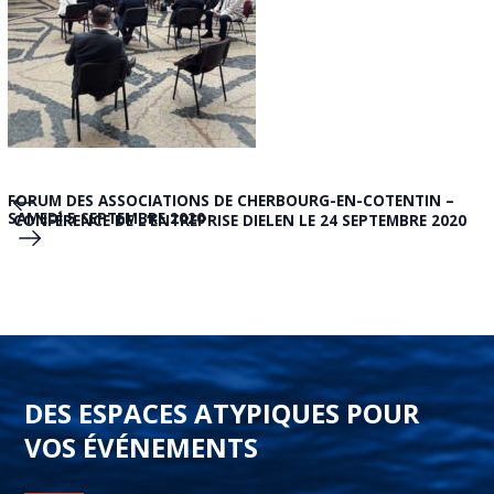
FORUM DES ASSOCIATIONS DE CHERBOURG-EN-COTENTIN –
SAMEDI 5 SEPTEMBRE 2020
CONFÉRENCE DE L’ENTREPRISE DIELEN LE 24 SEPTEMBRE 2020
DES ESPACES ATYPIQUES POUR
VOS ÉVÉNEMENTS