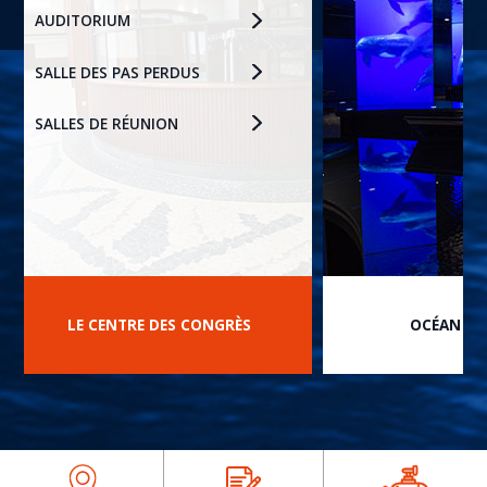
AUDITORIUM
SALLE DES PAS PERDUS
SALLES DE RÉUNION
LE CENTRE DES CONGRÈS
OCÉAN DU
prev
next