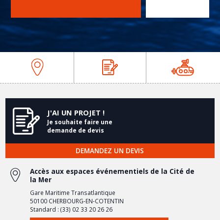
prev
next
J'AI UN PROJET !
Je souhaite faire une
demande de devis
DEMANDEZ UN DEVIS
Accès aux espaces événementiels de la Cité de
la Mer
Gare Maritime Transatlantique
50100 CHERBOURG-EN-COTENTIN
Standard : (33) 02 33 20 26 26